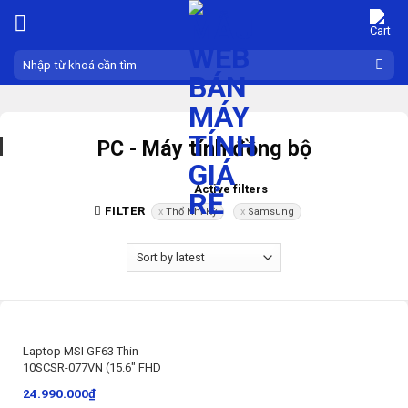
Skip
to
content
Search
for:
PC - Máy tính đồng bộ
Active filters
FILTER
Thổ Nhĩ Kỳ
Samsung
Laptop MSI GF63 Thin
10SCSR-077VN (15.6″ FHD
120Hz/i7-10750H/8GB/512GB
24.990.000
₫