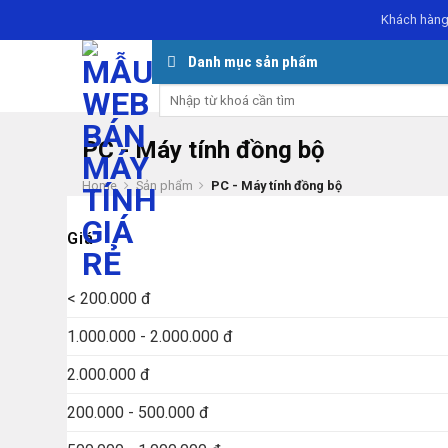
Skip
Khách hàng
to
content
Danh mục sản phẩm
Search
for:
PC - Máy tính đồng bộ
Home
Sản phẩm
PC - Máy tính đồng bộ
Giá
< 200.000 đ
1.000.000 - 2.000.000 đ
2.000.000 đ
200.000 - 500.000 đ