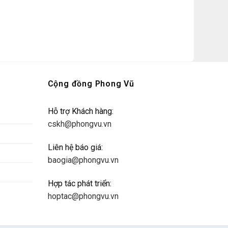
Cộng đồng Phong Vũ
Hỗ trợ Khách hàng:
cskh@phongvu.vn
Liên hệ báo giá:
baogia@phongvu.vn
Hợp tác phát triển:
hoptac@phongvu.vn