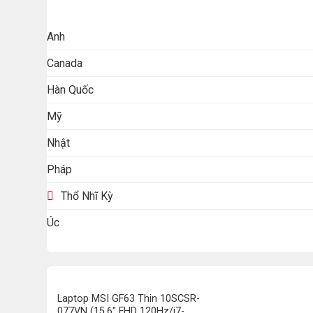
Anh
Canada
Hàn Quốc
Mỹ
Nhật
Pháp
Thổ Nhĩ Kỳ
Úc
Laptop MSI GF63 Thin 10SCSR-
077VN (15.6″ FHD 120Hz/i7-