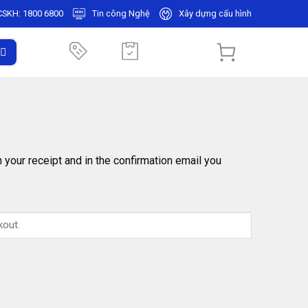
CSKH:
1800 6800
Tin công Nghệ
Xây dựng cấu hình
 your receipt and in the confirmation email you