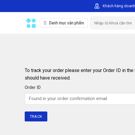
Skip
Khách hàng doanh
to
content
Search
Danh mục sản phẩm
for:
To track your order please enter your Order ID in the
should have received.
Order ID
TRACK