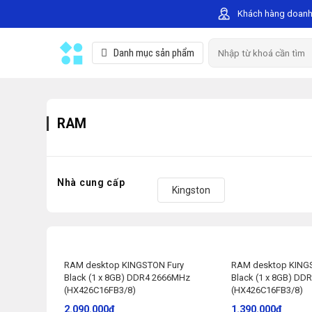
Skip
Khách hàng doanh
to
content
Search
Danh mục sản phẩm
for:
RAM
Nhà cung cấp
Kingston
RAM desktop KINGSTON Fury
RAM desktop KING
Black (1 x 8GB) DDR4 2666MHz
Black (1 x 8GB) D
(HX426C16FB3/8)
(HX426C16FB3/8)
2.090.000
₫
1.390.000
₫