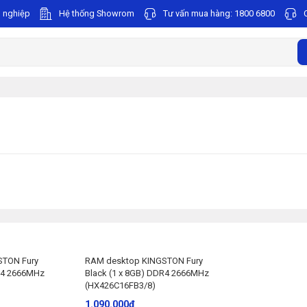
 nghiệp
Hệ thống Showrom
Tư vấn mua hàng:
1800 6800
STON Fury
RAM desktop KINGSTON Fury
DR4 2666MHz
Black (1 x 8GB) DDR4 2666MHz
(HX426C16FB3/8)
1.090.000
₫