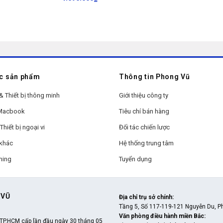
c sản phẩm
Thông tin Phong Vũ
& Thiết bị thông minh
Giới thiệu công ty
 Macbook
Tiêu chí bán hàng
Thiết bị ngoại vi
Đối tác chiến lược
khác
Hệ thống trung tâm
ming
Tuyển dụng
 VŨ
Địa chỉ trụ sở chính
:
Tầng 5, Số 117-119-121 Nguyễn Du, P
Văn phòng điều hành miền Bắc
:
TP.HCM cấp lần đầu ngày 30 tháng 05