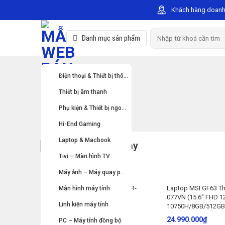
Skip
Khách hàng doanh
to
content
Search
Danh mục sản phẩm
for:
Điện thoại & Thiết bị thông minh
Thiết bị âm thanh
Phụ kiện & Thiết bị ngoại vi
Hi-End Gaming
Laptop & Macbook
Sản phẩm bán chạy
Tivi – Màn hình TV
Máy ảnh – Máy quay phim
Laptop MSI GF63 Thin 10SCSR-
Laptop MSI GF63 Th
Màn hình máy tính
077VN (15.6″ FHD 120Hz/i7-
077VN (15.6″ FHD 1
Linh kiện máy tính
10750H/8GB/512GB
10750H/8GB/512GB
24.990.000
₫
24.990.000
₫
PC – Máy tính đồng bộ