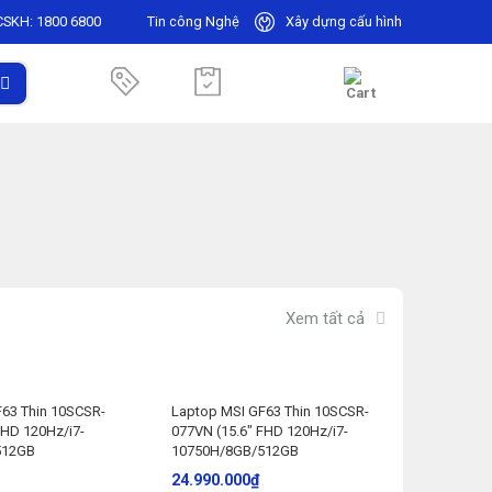
CSKH:
1800 6800
Tin công Nghệ
Xây dựng cấu hình
Xem tất cả
63 Thin 10SCSR-
Laptop MSI GF63 Thin 10SCSR-
Laptop M
FHD 120Hz/i7-
077VN (15.6″ FHD 120Hz/i7-
077VN (1
512GB
10750H/8GB/512GB
10750H/
24.990.000
₫
24.990.