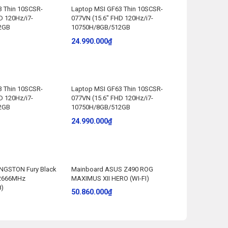
3 Thin 10SCSR-
Laptop MSI GF63 Thin 10SCSR-
D 120Hz/i7-
077VN (15.6″ FHD 120Hz/i7-
2GB
10750H/8GB/512GB
24.990.000
₫
3 Thin 10SCSR-
Laptop MSI GF63 Thin 10SCSR-
D 120Hz/i7-
077VN (15.6″ FHD 120Hz/i7-
2GB
10750H/8GB/512GB
24.990.000
₫
NGSTON Fury Black
Mainboard ASUS Z490 ROG
 2666MHz
MAXIMUS XII HERO (WI-FI)
8)
50.860.000
₫