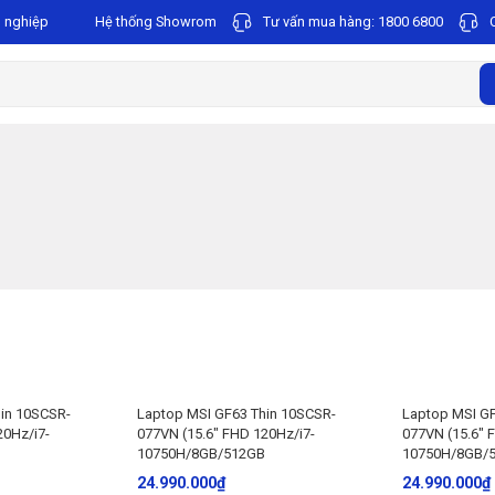
 nghiệp
Hệ thống Showrom
Tư vấn mua hàng:
1800 6800
in 10SCSR-
Laptop MSI GF63 Thin 10SCSR-
Laptop MSI GF
20Hz/i7-
077VN (15.6″ FHD 120Hz/i7-
077VN (15.6″ 
10750H/8GB/512GB
10750H/8GB/
24.990.000
₫
24.990.000
₫