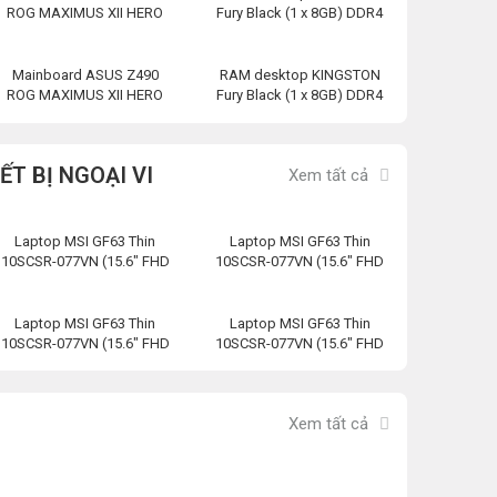
ROG MAXIMUS XII HERO
Fury Black (1 x 8GB) DDR4
(WI-FI)
2666MHz
(HX426C16FB3/8)
Mainboard ASUS Z490
RAM desktop KINGSTON
ROG MAXIMUS XII HERO
Fury Black (1 x 8GB) DDR4
(WI-FI)
2666MHz
(HX426C16FB3/8)
IẾT BỊ NGOẠI VI
Xem tất cả
Laptop MSI GF63 Thin
Laptop MSI GF63 Thin
10SCSR-077VN (15.6″ FHD
10SCSR-077VN (15.6″ FHD
120Hz/i7-
120Hz/i7-
10750H/8GB/512GB
10750H/8GB/512GB
Laptop MSI GF63 Thin
Laptop MSI GF63 Thin
10SCSR-077VN (15.6″ FHD
10SCSR-077VN (15.6″ FHD
120Hz/i7-
120Hz/i7-
10750H/8GB/512GB
10750H/8GB/512GB
Xem tất cả