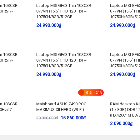
in 10SCSR-
Laptop MSI GF63 Thin 10SCSR-
Laptop MSI GF6
0Hz/i7-
077VN (15.6″ FHD 120Hz/i7-
077VN (15.6″ FH
10750H/8GB/512GB
10750H/8GB/51
24.990.000
₫
24.990.000
₫
in 10SCSR-
Laptop MSI GF63 Thin 10SCSR-
Laptop MSI GF6
0Hz/i7-
077VN (15.6″ FHD 120Hz/i7-
077VN (15.6″ FH
10750H/8GB/512GB
10750H/8GB/51
24.990.000
₫
24.990.000
₫
Giảm 24%
in 10SCSR-
Mainboard ASUS Z490 ROG
RAM desktop KI
0Hz/i7-
MAXIMUS XII HERO (WI-FI)
(1 x 8GB) DDR4
(HX426C16FB3/
15.860.000
₫
20.860.000
₫
2.090.000
₫