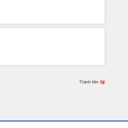
Thành tiền:
0
₫