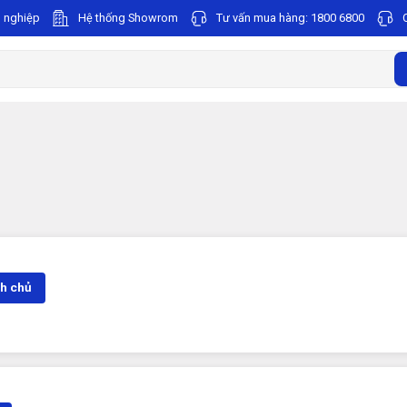
 nghiệp
Hệ thống Showrom
Tư vấn mua hàng:
1800 6800
h chủ