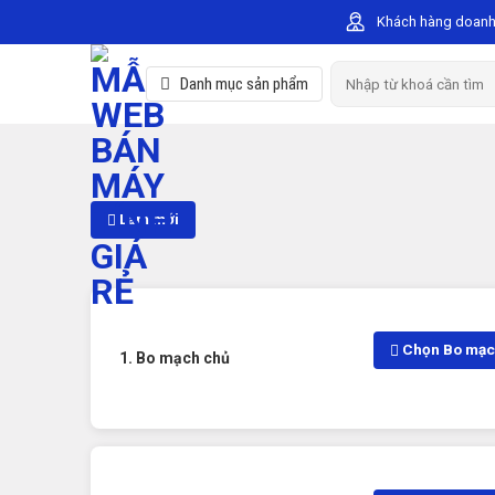
Skip
Khách hàng doanh
to
content
Search
Danh mục sản phẩm
for:
Làm mới
Chọn Bo mạc
1. Bo mạch chủ