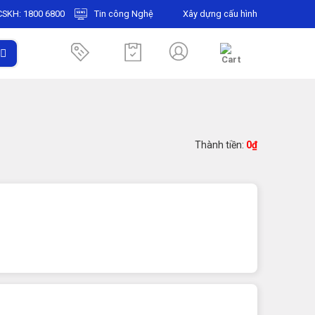
CSKH:
1800 6800
Tin công Nghệ
Xây dựng cấu hình
Thành tiền:
0
₫