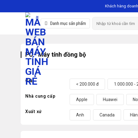
Skip
Khách hàng doanh
to
content
Search
Danh mục sản phẩm
for:
PC - Máy tính đồng bộ
Giá
< 200.000 đ
1.000.000 - 
Nhà cung cấp
Apple
Huawei
No
Xuất xứ
Anh
Canada
Hàn