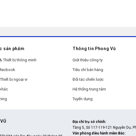
c sản phẩm
Thông tin Phong Vũ
& Thiết bị thông minh
Giới thiệu công ty
 Macbook
Tiêu chí bán hàng
Thiết bị ngoại vi
Đối tác chiến lược
khác
Hệ thống trung tâm
ming
Tuyển dụng
 VŨ
Địa chỉ trụ sở chính
:
Tầng 5, Số 117-119-121 Nguyễn Du, P
Văn phòng điều hành miền Bắc
: