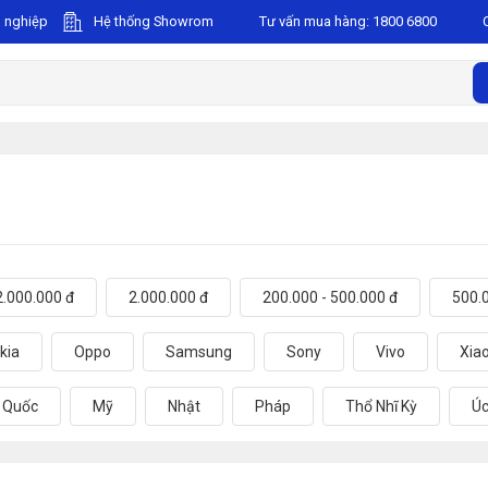
 nghiệp
Hệ thống Showrom
Tư vấn mua hàng:
1800 6800
2.000.000 đ
2.000.000 đ
200.000 - 500.000 đ
500.0
kia
Oppo
Samsung
Sony
Vivo
Xia
 Quốc
Mỹ
Nhật
Pháp
Thổ Nhĩ Kỳ
Ú