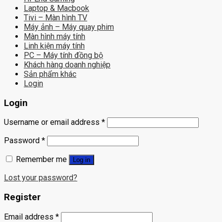
Laptop & Macbook
Tivi – Màn hình TV
Máy ảnh – Máy quay phim
Màn hình máy tính
Linh kiện máy tính
PC – Máy tính đồng bộ
Khách hàng doanh nghiệp
Sản phẩm khác
Login
Login
Username or email address
*
Password
*
Remember me
Log in
Lost your password?
Register
Email address
*