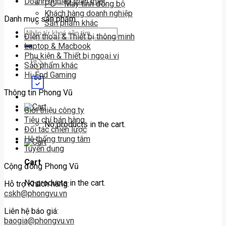
Doanh nghiệp thân thiết
PC – Máy tính đồng bộ
Khách hàng doanh nghiệp
Danh mục sản phẩm
Sản phẩm khác
Search
Điện thoại & Thiết bị thông minh
for:
Laptop & Macbook
Phụ kiện & Thiết bị ngoại vi
Sản phẩm khác
Hi-End Gaming
Thông tin Phong Vũ
Giới thiệu công ty
Tiêu chí bán hàng
No products in the cart.
Đối tác chiến lược
Hệ thống trung tâm
Tuyển dụng
Cart
Cộng đồng Phong Vũ
No products in the cart.
Hỗ trợ Khách hàng:
cskh@phongvu.vn
Liên hệ báo giá:
baogia@phongvu.vn