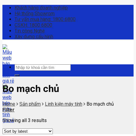
Skip
Khách hàng doanh nghiệp
to
Hệ thống Showrom
content
Tư vấn mua hàng:
1800 6800
CSKH:
1800 6800
Tin công Nghệ
Xây dựng cấu hình
Search
for:
Bo mạch chủ
Home
Sản phẩm
Linh kiện máy tính
Bo mạch chủ
Filter
Showing all 3 results