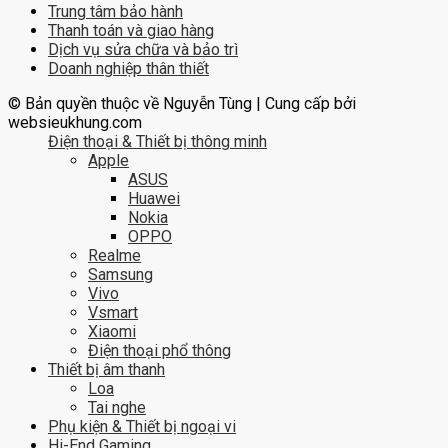
Trung tâm bảo hành
Thanh toán và giao hàng
Dịch vụ sửa chữa và bảo trì
Doanh nghiệp thân thiết
© Bản quyền thuộc về Nguyễn Tùng | Cung cấp bởi
websieukhung.com
Điện thoại & Thiết bị thông minh
Apple
ASUS
Huawei
Nokia
OPPO
Realme
Samsung
Vivo
Vsmart
Xiaomi
Điện thoại phổ thông
Thiết bị âm thanh
Loa
Tai nghe
Phụ kiện & Thiết bị ngoại vi
Hi-End Gaming