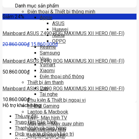
Danh mục sản phẩm
Điện thoại & Thiết bị thông minh
Giảm 24%
Apple
ASUS
Huawei
Mainboard ASUS Z490 ROG MAXIMUS XII HERO (WI-FI)
Nokia
OPPO
20.860.000
₫
15.860.000
₫
Realme
Samsung
Vivo
Mainboard ASUS Z490 ROG MAXIMUS XII HERO (WI-FI)
Vsmart
Xiaomi
50.860.000
₫
Điện thoại phổ thông
Thiết bị âm thanh
Loa
Mainboard ASUS Z490 ROG MAXIMUS XII HERO (WI-FI)
Tai nghe
10.860.000
₫
Phụ kiện & Thiết bị ngoại vi
Hỗ trợ khách hàng
Hi-End Gaming
Laptop & Macbook
Thẻ ưu đãi
Tivi – Màn hình TV
Trung tâm bảo hành
Máy ảnh – Máy quay phim
Thanh toán và giao hàng
Màn hình máy tính
Dịch vụ sửa chữa và bảo trì
Linh kiện máy tính