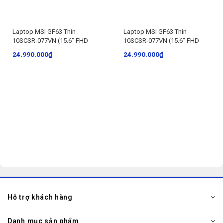
Laptop MSI GF63 Thin
Laptop MSI GF63 Thin
10SCSR-077VN (15.6″ FHD
10SCSR-077VN (15.6″ FHD
120Hz/i7-10750H/8GB/512GB
120Hz/i7-10750H/8GB/512GB
24.990.000
₫
24.990.000
₫
Hỗ trợ khách hàng
Danh mục sản phẩm