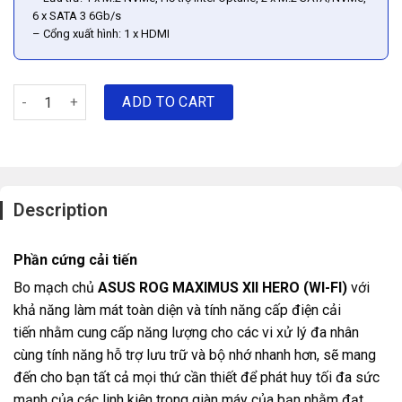
6 x SATA 3 6Gb/s
– Cổng xuất hình: 1 x HDMI
Mainboard ASUS Z490 ROG MAXIMUS XII HERO (WI-FI) quantity
ADD TO CART
Description
Phần cứng cải tiến
Bo mạch chủ
ASUS ROG MAXIMUS XII HERO (WI-FI)
với
khả năng làm mát toàn diện và tính năng cấp điện cải
tiến nhằm cung cấp năng lượng cho các vi xử lý đa nhân
cùng tính năng hỗ trợ lưu trữ và bộ nhớ nhanh hơn, sẽ mang
đến cho bạn tất cả mọi thứ cần thiết để phát huy tối đa sức
mạnh của các linh kiện trong giàn máy của bạn nhằm đạt