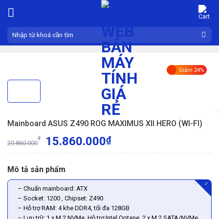
Skip
to
content
Search
for:
Giảm 24%
Mainboard ASUS Z490 ROG MAXIMUS XII HERO (WI-FI)
15.860.000
₫
₫
20.860.000
Mô tả sản phẩm
✓
– Chuẩn mainboard: ATX
– Socket: 1200 , Chipset: Z490
– Hỗ trợ RAM: 4 khe DDR4, tối đa 128GB
– Lưu trữ: 1 x M.2 NVMe, Hỗ trợ Intel Optane, 2 x M.2 SATA/NVMe,