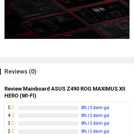
Reviews (0)
Review Mainboard ASUS Z490 ROG MAXIMUS XII
HERO (WI-FI)
5
0%
| 0 đánh giá
4
0%
| 0 đánh giá
3
0%
| 0 đánh giá
2
0%
| 0 đánh giá