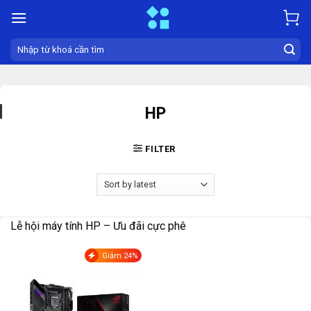
Skip
to
content
Search
for:
HP
FILTER
Lễ hội máy tính HP – Ưu đãi cực phê
Giảm 24%