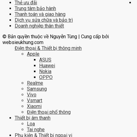
Thẻ ưu đãi
Trung tâm bảo hành
Thanh toán và giao hàng
Dịch vụ sửa chữa và bảo trì
Doanh nghiệp thân thiết
© Bản quyền thuộc về Nguyễn Tùng | Cung cấp bởi
websieukhung.com
Điện thoại & Thiết bị thông minh
Apple
ASUS
Huawei
Nokia
OPPO
Realme
Samsung
Vivo
Vsmart
Xiaomi
Điện thoại phổ thông
Thiết bị âm thanh
Loa
Tai nghe
Phụ kiện & Thiết bị ngoại vi