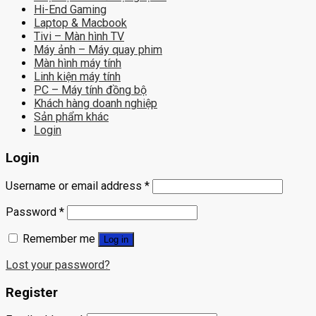
Hi-End Gaming
Laptop & Macbook
Tivi – Màn hình TV
Máy ảnh – Máy quay phim
Màn hình máy tính
Linh kiện máy tính
PC – Máy tính đồng bộ
Khách hàng doanh nghiệp
Sản phẩm khác
Login
Login
Username or email address
*
Password
*
Remember me
Log in
Lost your password?
Register