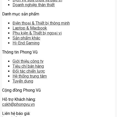
Doanh nghiệp thân thiết
Danh mục sản phẩm
Điện thoại & Thiết bị thông minh
Laptop & Macbook
Phụ kiện & Thiết bị ngoại vi
Sản phẩm khác
Hi-End Gaming
Thông tin Phong Vũ
Giới thiệu công ty
Tiêu chí bán hàng
Đối tác chiến lược
Hệ thống trung tâm
Tuyển dụng
Cộng đồng Phong Vũ
Hỗ trợ Khách hàng:
cskh@phongvu.vn
Liên hệ báo giá: