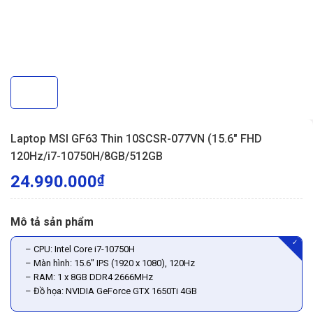
Laptop MSI GF63 Thin 10SCSR-077VN (15.6″ FHD
120Hz/i7-10750H/8GB/512GB
24.990.000
₫
Mô tả sản phẩm
✓
– CPU: Intel Core i7-10750H
– Màn hình: 15.6″ IPS (1920 x 1080), 120Hz
– RAM: 1 x 8GB DDR4 2666MHz
– Đồ họa: NVIDIA GeForce GTX 1650Ti 4GB