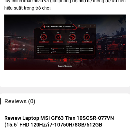
tùy chỉnh khác nhau và giải phóng bộ nhớ hệ thống để ưu tiên
hiệu suất trong trò chơi.
Reviews (0)
Review Laptop MSI GF63 Thin 10SCSR-077VN
(15.6″ FHD 120Hz/i7-10750H/8GB/512GB