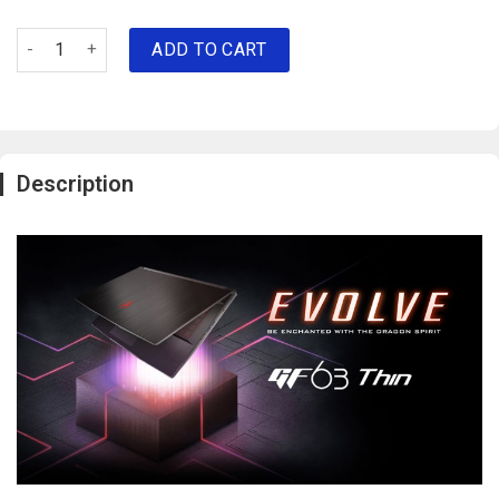
Laptop MSI GF63 Thin 10SCSR-077VN (15.6" FHD 120Hz/i7-10750
ADD TO CART
Description