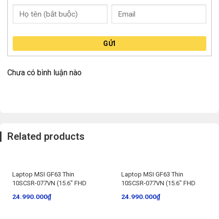
GỬI
Chưa có bình luận nào
Related products
Laptop MSI GF63 Thin
Laptop MSI GF63 Thin
10SCSR-077VN (15.6″ FHD
10SCSR-077VN (15.6″ FHD
120Hz/i7-10750H/8GB/512GB
120Hz/i7-10750H/8GB/512GB
24.990.000
₫
24.990.000
₫