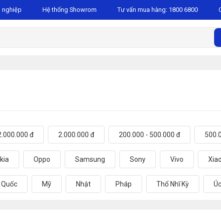
 nghiệp
Hệ thống Showrom
Tư vấn mua hàng:
1800 6800
2.000.000 đ
2.000.000 đ
200.000 - 500.000 đ
500.0
kia
Oppo
Samsung
Sony
Vivo
Xia
 Quốc
Mỹ
Nhật
Pháp
Thổ Nhĩ Kỳ
Ú