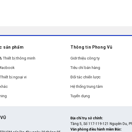
c sản phẩm
Thông tin Phong Vũ
& Thiết bị thông minh
Giới thiệu công ty
 Macbook
Tiêu chí bán hàng
Thiết bị ngoại vi
Đối tác chiến lược
khác
Hệ thống trung tâm
ming
Tuyển dụng
 VŨ
Địa chỉ trụ sở chính
:
Tầng 5, Số 117-119-121 Nguyễn Du, P
Văn phòng điều hành miền Bắc
: