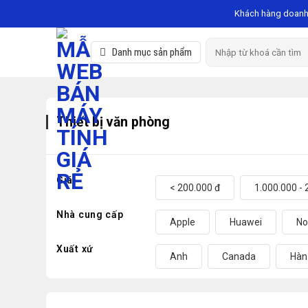
Skip
Khách hàng doanh
to
content
Search
Danh mục sản phẩm
for:
Thiết bị văn phòng
Giá
< 200.000 đ
1.000.000 - 
Nhà cung cấp
Apple
Huawei
No
Xuất xứ
Anh
Canada
Hàn